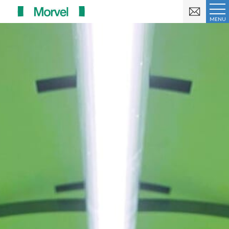
お
問
MENU
い
合
わ
せ